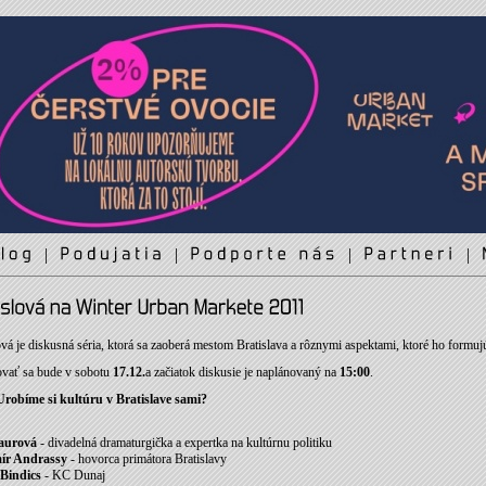
|
|
|
|
ová je diskusná séria, ktorá sa zaoberá mestom Bratislava a rôznymi aspektami, ktoré ho formuj
vať sa bude v sobotu
17.12.
a začiatok diskusie je naplánovaný na
15:00
.
Urobíme si kultúru v Bratislave sami?
aurová
- divadelná dramaturgička a expertka na kultúrnu politiku
ír Andrassy
- hovorca primátora Bratislavy
Bindics
- KC Dunaj