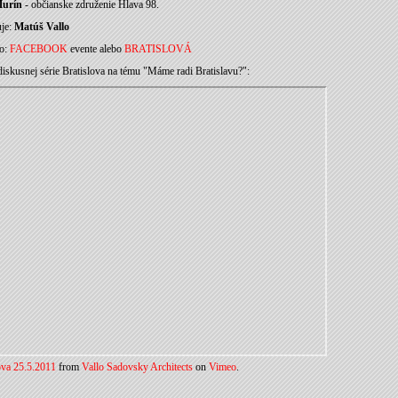
Murín
- občianske združenie Hlava 98.
je:
Matúš Vallo
fo:
FACEBOOK
evente alebo
BRATISLOVÁ
diskusnej série Bratislova na tému "Máme radi Bratislavu?":
ova 25.5.2011
from
Vallo Sadovsky Architects
on
Vimeo
.