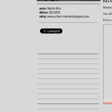
Paľo 
Moderu
viac in
Prvá z 
Bratisl