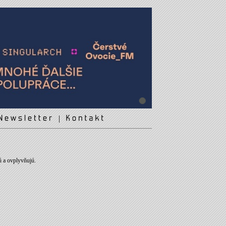
|
ú a ovplyvňujú.