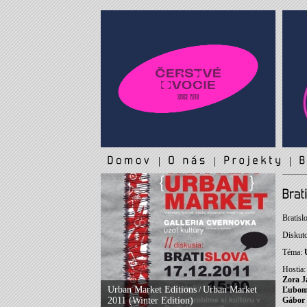
|
|
|
Bratisl
Diskuto
Téma:
Hostia:
Zora J
Urban Market Editions
Urban Market
/
Ľubom
2011 (Winter Edition)
Gábor 