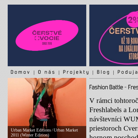
|
|
|
|
V rámci tohtoroč
Freshlabels a Lo
návštevníci WUM
priestoroch Cver
Urban Market Editions
Urban Market
/
2011 (Winter Edition)
hornom poschodí.