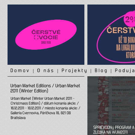
|
|
|
|